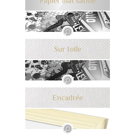
Papier mat satiné
Sur toile
Encadrée