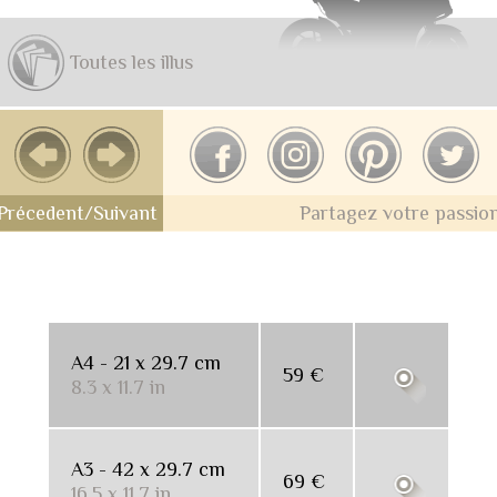
Toutes les illus
Précedent/Suivant
Partagez votre passio
Papier mat satiné
A4 - 21 x 29.7 cm
59 €
8.3 x 11.7 in
A3 - 42 x 29.7 cm
69 €
16.5 x 11.7 in