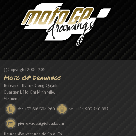
@Copyright 2006-2016
Moto GP Drawings
Bureaux : 117 rue Cong Quynh,
Quartier 1, Ho Chi Minh ville,
Vietnam
fr : +33.616.504.260
vn : +84.905.240.862
pierre.vacca@icloud.com
Heures d'ouvertures de 9h à 17h