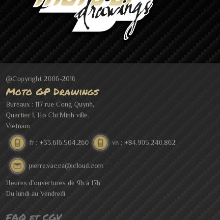
@Copyright 2006-2016
Moto GP Drawings
Bureaux : 117 rue Cong Quynh,
Quartier 1, Ho Chi Minh ville,
Vietnam
fr : +33.616.504.260
vn : +84.905.240.862
pierre.vacca@icloud.com
Heures d'ouvertures de 9h à 17h
Du lundi au Vendredi
FAQ et CGV