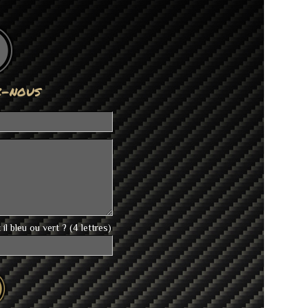
z-nous
 il bleu ou vert ? (4 lettres)