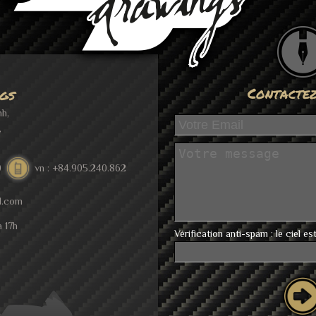
Contacte
gs
nh,
,
0
vn : +84.905.240.862
d.com
à 17h
Vérification anti-spam : le ciel est