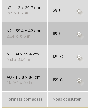
A3 - 42 x 29.7 cm
69 €
16.5 x 11.7 in
A2 - 59.4 x 42 cm
119 €
23.4 x 16.5 in
A1 - 84 x 59.4 cm
129 €
33.1 x 23.4 in
A0 - 118.8 x 84 cm
159 €
46 3/4 x 33.1 in
Formats composés
Nous consulter