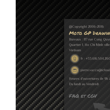
@Copyright 2006-2016
Moto GP Drawin
Bureaux : 117 rue Cong Quy
Quartier 1, Ho Chi Minh ville
Vietnam
fr : +33.616.504.26
pierre.vacca@iclou
Heures d'ouvertures de 9h 
Du lundi au Vendredi
FAQ et CGV