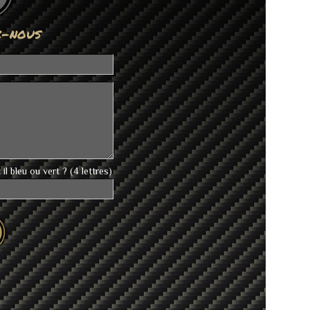
z-nous
 il bleu ou vert ? (4 lettres)