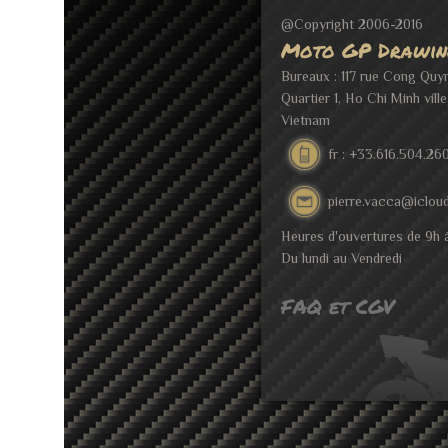
@Copyright 2006-2016
Moto GP Drawin
Bureaux : 117 rue Cong Quy
Quartier 1, Ho Chi Minh ville
Vietnam
fr : +33.616.504.26
pierre.vacca@iclou
Heures d'ouvertures de 9h 
Du lundi au Vendredi
FAQ et CGV