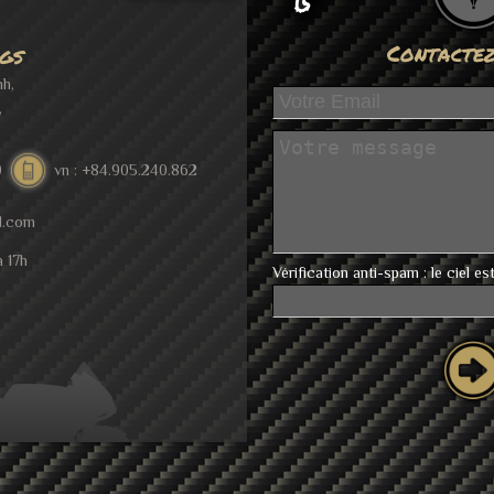
Contacte
gs
nh,
,
0
vn : +84.905.240.862
d.com
à 17h
Vérification anti-spam : le ciel est