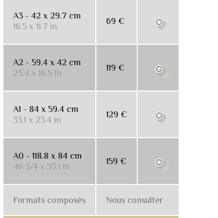
A3 - 42 x 29.7 cm
69 €
16.5 x 11.7 in
A2 - 59.4 x 42 cm
119 €
23.4 x 16.5 in
A1 - 84 x 59.4 cm
129 €
33.1 x 23.4 in
A0 - 118.8 x 84 cm
159 €
46 3/4 x 33.1 in
Formats composés
Nous consulter