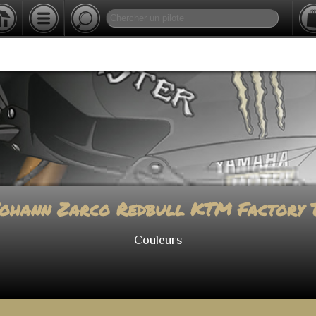
Yohann Zarco Redbull KTM Factory 
Couleurs