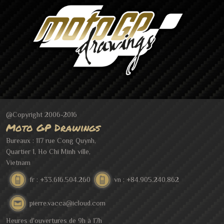
@Copyright 2006-2016
Moto GP Drawings
Bureaux : 117 rue Cong Quynh,
Quartier 1, Ho Chi Minh ville,
Vietnam
fr : +33.616.504.260
vn : +84.905.240.862
pierre.vacca@icloud.com
Heures d'ouvertures de 9h à 17h