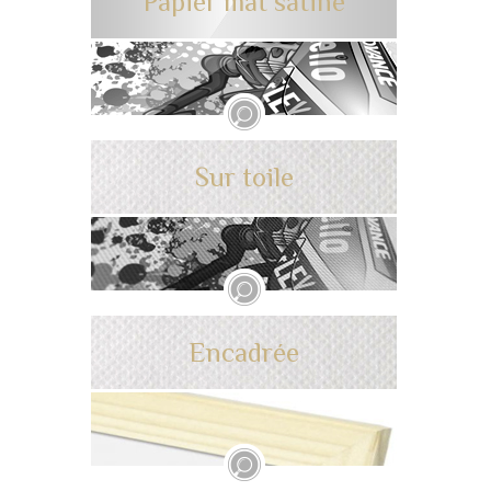
Papier mat satiné
Sur toile
Encadrée