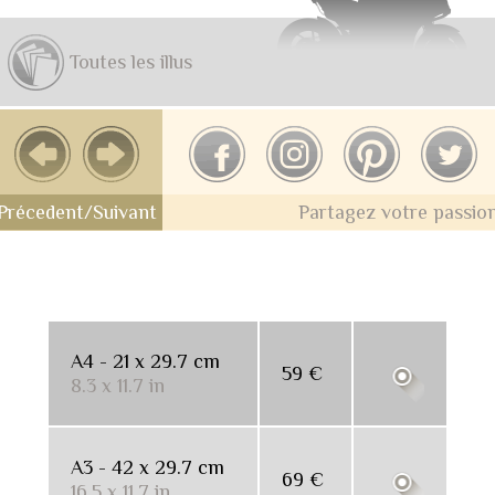
Toutes les illus
Précedent/Suivant
Partagez votre passio
Papier mat satiné
A4 - 21 x 29.7 cm
59 €
8.3 x 11.7 in
A3 - 42 x 29.7 cm
69 €
16.5 x 11.7 in