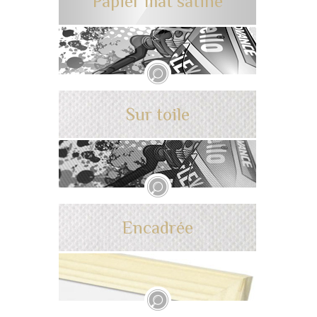
Papier mat satiné
Sur toile
Encadrée