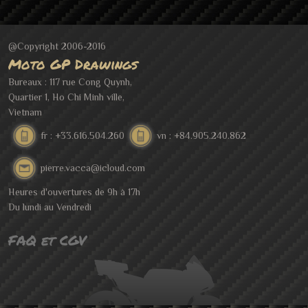
@Copyright 2006-2016
Moto GP Drawings
Bureaux : 117 rue Cong Quynh,
Quartier 1, Ho Chi Minh ville,
Vietnam
fr : +33.616.504.260
vn : +84.905.240.862
pierre.vacca@icloud.com
Heures d'ouvertures de 9h à 17h
Du lundi au Vendredi
FAQ et CGV